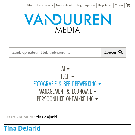
Start
Downloads
Nieuwsbrief
Blog
Agenda
Registreer
Yindo
Zoeken
AI
TECH
FOTOGRAFIE & BEELDBEWERKING
MANAGEMENT & ECONOMIE
PERSOONLIJKE ONTWIKKELING
start
auteurs
tina dejarld
Tina DeJarld