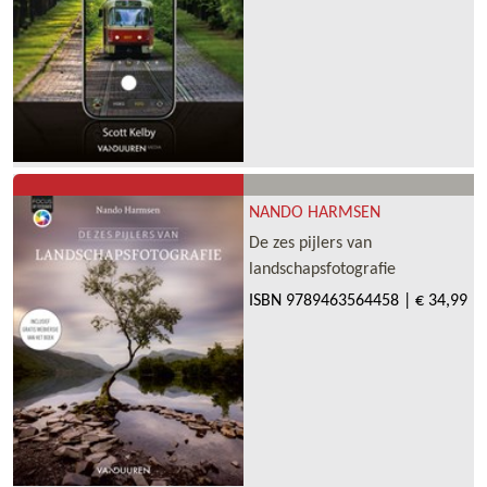
NANDO HARMSEN
De zes pijlers van
landschapsfotografie
ISBN
9789463564458
|
€ 34,99