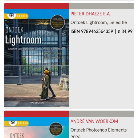
PIETER DHAEZE E.A.
Ontdek Lightroom, 5e editie
ISBN
9789463564359
|
€ 34,99
ANDRÉ VAN WOERKOM
Ontdek Photoshop Elements
2026