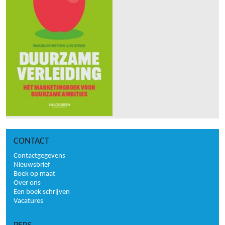
CONTACT
Contactgegevens
Nieuwsbrief
Boek op maat
Over ons
Een boek schrijven
Vacatures