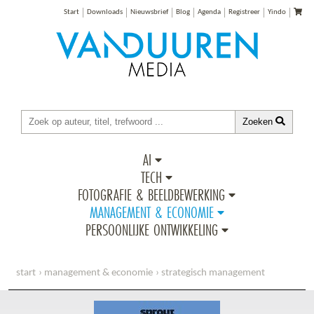
Start
Downloads
Nieuwsbrief
Blog
Agenda
Registreer
Yindo
Zoeken
AI
TECH
FOTOGRAFIE & BEELDBEWERKING
MANAGEMENT & ECONOMIE
PERSOONLIJKE ONTWIKKELING
start
management & economie
strategisch management
bouw een killer groeistrategie - sprout groeigids (e-book)