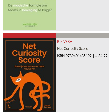
RIK VERA
Net Curiosity Score
ISBN
9789401435192
|
€ 34,99