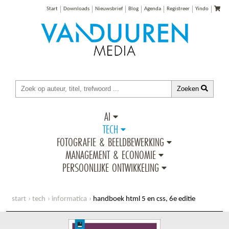
Start
Downloads
Nieuwsbrief
Blog
Agenda
Registreer
Yindo
Zoeken
AI
TECH
FOTOGRAFIE & BEELDBEWERKING
MANAGEMENT & ECONOMIE
PERSOONLIJKE ONTWIKKELING
start
tech
informatica
handboek html 5 en css, 6e editie