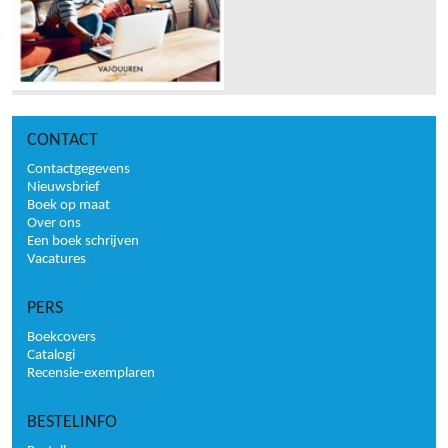
CONTACT
Contactgegevens
Nieuwsbrief
Boek op maat
Over ons
Een boek schrijven
Vacatures
PERS
Boekcovers
Catalogi
Recensie-exemplaren
BESTELINFO