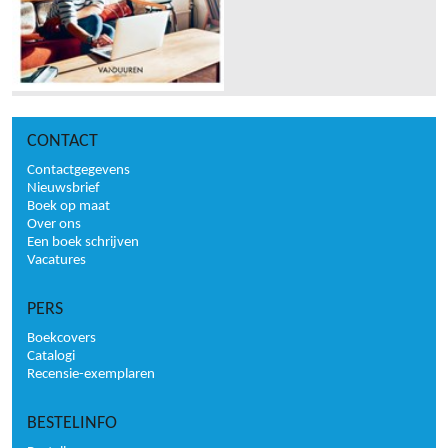
CONTACT
Contactgegevens
Nieuwsbrief
Boek op maat
Over ons
Een boek schrijven
Vacatures
PERS
Boekcovers
Catalogi
Recensie-exemplaren
BESTELINFO