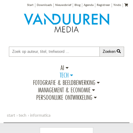
Start
Downloads
Nieuwsbrief
Blog
Agenda
Registreer
Yindo
Zoeken
AI
TECH
FOTOGRAFIE & BEELDBEWERKING
MANAGEMENT & ECONOMIE
PERSOONLIJKE ONTWIKKELING
start
tech
informatica
handboek objectgeoriënteerd programmeren 2e ed.