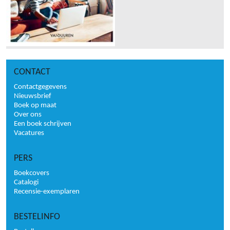
CONTACT
Contactgegevens
Nieuwsbrief
Boek op maat
Over ons
Een boek schrijven
Vacatures
PERS
Boekcovers
Catalogi
Recensie-exemplaren
BESTELINFO