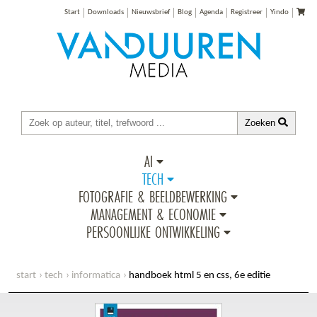
Start
Downloads
Nieuwsbrief
Blog
Agenda
Registreer
Yindo
Zoeken
AI
TECH
FOTOGRAFIE & BEELDBEWERKING
MANAGEMENT & ECONOMIE
PERSOONLIJKE ONTWIKKELING
start
tech
informatica
handboek html 5 en css, 6e editie