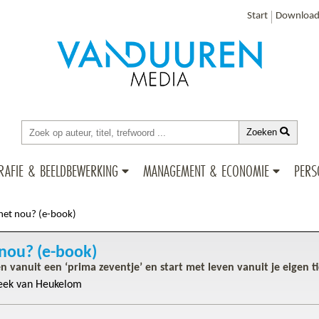
Start
Download
Zoeken
RAFIE & BEELDBEWERKING
MANAGEMENT & ECONOMIE
PERS
t het nou? (e-book)
t nou? (e-book)
n vanuit een ‘prima zeventje’ en start met leven vanuit je eigen t
eek van Heukelom