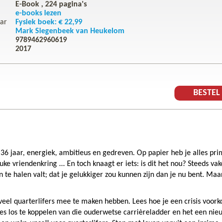
E-Book ,
224
pagina's
e-books lezen
ar
Fysiek boek: € 22,99
Mark Siegenbeek van Heukelom
9789462960619
2017
BESTE
 36 jaar, energiek, ambitieus en gedreven. Op papier heb je alles pr
e vriendenkring ... En toch knaagt er iets: is dit het nou? Steeds vak
n te halen valt; dat je gelukkiger zou kunnen zijn dan je nu bent. Maa
oveel quarterlifers mee te maken hebben. Lees hoe je een crisis voor
ces los te koppelen van die ouderwetse carrièreladder en het een nie