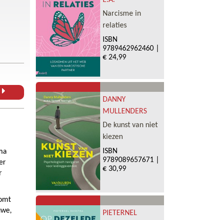
E.A.
Narcisme in
relaties
ISBN
9789462962460
|
€ 24,99
L
DANNY
MULLENDERS
De kunst van niet
kiezen
ISBN
ima
9789089657671
|
er
€ 30,99
r
komt
uwe,
PIETERNEL