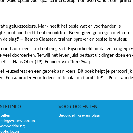
 een wake-upcall voor quarterlifers. Stop met leven vanuit een ‘prima
atie gelukszoekers. Mark heeft het beste wat er voorhanden is
jt zijn of nooit écht hebben ontdekt. Neem geen genoegen met een
n de slag!' -- Remco Claassen, trainer, spreker en bestsellerauteur.
 ze überhaupt een stap hebben gezet. Bijvoorbeeld omdat ze bang zijn 
 veel doordenken. Terwijl het leven juist bestaat uit dingen doen en 
pel!' -- Hans Ober (29), Founder van TicketSwap
met keuzestress en een gebrek aan koers. Dit boek helpt je persoonlijk
en. Een aanrader voor iedere millennial met ambitie!' -- Peter van de
STELINFO
VOOR DOCENTEN
tellen
Beoordelingsexemplaar
veringsvoorwaarden
vacyverklaring
books lezen