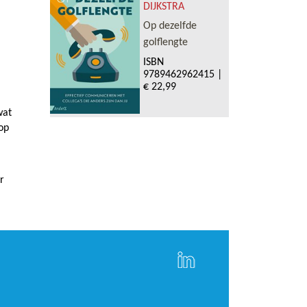
DIJKSTRA
Op dezelfde
golflengte
ISBN
9789462962415
|
€ 22,99
wat
op
r