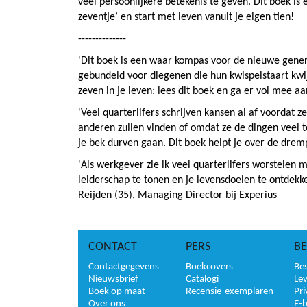
veel persoonlijkere betekenis te geven. Dit boek is
zeventje’ en start met leven vanuit je eigen tien!
--------------
'Dit boek is een waar kompas voor de nieuwe gener
gebundeld voor diegenen die hun kwispelstaart kwi
zeven in je leven: lees dit boek en ga er vol mee aa
'Veel quarterlifers schrijven kansen al af voordat
anderen zullen vinden of omdat ze de dingen veel te
je bek durven gaan. Dit boek helpt je over de drem
'Als werkgever zie ik veel quarterlifers worstelen 
leiderschap te tonen en je levensdoelen te ontdekk
Reijden (35), Managing Director bij Experius
CONTACT
PERS
BE
Contactgegevens
Boekcovers
Bes
Nieuwsbrief
Catalogi
Le
Boek op maat
Recensie-exemplaren
Pri
Over ons
E-