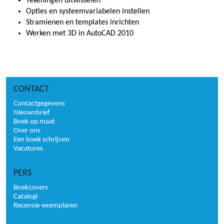
Tekeningen uitwisselen
Opties en systeemvariabelen instellen
Stramienen en templates inrichten
Werken met 3D in AutoCAD 2010
CONTACT
Contactgegevens
Nieuwsbrief
Boek op maat
Over ons
Een boek schrijven
Vacatures
PERS
Boekcovers
Catalogi
Recensie-exemplaren