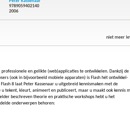
Peter Kassenaar
9789059402140
2006
niet meer l
rofessionele en gelikte (web)applicaties te ontwikkelen. Dankzij de
sers (ook in bijvoorbeeld mobiele apparaten) is Flash hét ontwikkel-
 Flash 8 laat Peter Kassenaar u uitgebreid kennismaken met de
e u tekent, kleurt, animeert en publiceert, maar u maakt ook kennis 
helder beschreven theorie en praktische workshops hebt u het
ndelde onderwerpen behoren: