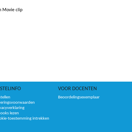
n Movie clip
STELINFO
VOOR DOCENTEN
tellen
Beoordelingsexemplaar
veringsvoorwaarden
vacyverklaring
books lezen
okie-toestemming intrekken