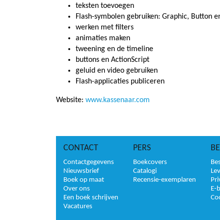
teksten toevoegen
Flash-symbolen gebruiken: Graphic, Button e
werken met filters
animaties maken
tweening en de timeline
buttons en ActionScript
geluid en video gebruiken
Flash-applicaties publiceren
Website:
www.kassenaar.com
CONTACT
PERS
BE
Contactgegevens
Boekcovers
Bes
Nieuwsbrief
Catalogi
Le
Boek op maat
Recensie-exemplaren
Pri
Over ons
E-
Een boek schrijven
Co
Vacatures