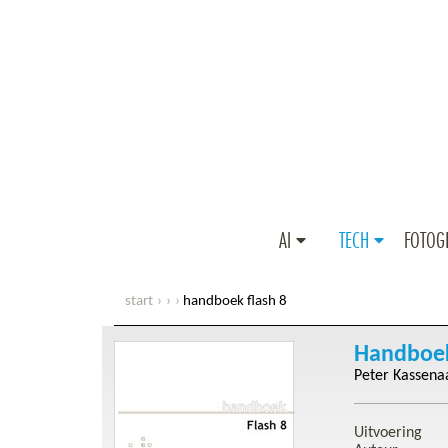
AI
TECH
FOTOG
start
handboek flash 8
Handboek
Peter Kassena
Uitvoering