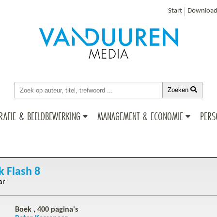
Start
Download
Zoeken
RAFIE & BEELDBEWERKING
MANAGEMENT & ECONOMIE
PERS
 Flash 8
ar
Boek ,
400
pagina's