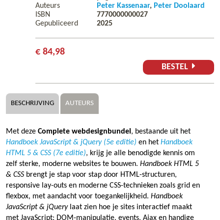
Auteurs
Peter Kassenaar
Peter Doolaard
ISBN
7770000000027
Gepubliceerd
2025
€ 84,98
BESTEL
BESCHRIJVING
AUTEURS
Met deze
Complete webdesignbundel
, bestaande uit het
Handboek JavaScript & jQuery (5e editie)
en het
Handboek
HTML 5 & CSS (7e editie)
, krijg je alle benodigde kennis om
zelf sterke, moderne websites te bouwen.
Handboek HTML 5
& CSS
brengt je stap voor stap door HTML-structuren,
responsive lay-outs en moderne CSS-technieken zoals grid en
flexbox, met aandacht voor toegankelijkheid.
Handboek
JavaScript & jQuery
laat zien hoe je sites interactief maakt
met JavaScript: DOM-manipulatie, events, Ajax en handige