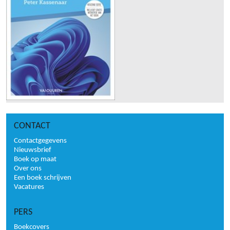
CONTACT
Contactgegevens
Nieuwsbrief
Boek op maat
Over ons
Een boek schrijven
Vacatures
PERS
Boekcovers