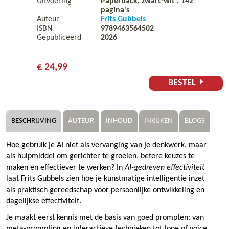
Uitvoering
Paperback, zwart-wit ,
142
pagina's
Auteur
Frits Gubbels
ISBN
9789463564502
Gepubliceerd
2026
€ 24,99
BESTEL
BESCHRIJVING
AUTEUR
INHOUD
INKIJKEN
BLOGS
Hoe gebruik je AI niet als vervanging van je denkwerk, maar
als hulpmiddel om gerichter te groeien, betere keuzes te
maken en effectiever te werken? In
AI-gedreven effectiviteit
laat Frits Gubbels zien hoe je kunstmatige intelligentie inzet
als praktisch gereedschap voor persoonlijke ontwikkeling en
dagelijkse effectiviteit.
Je maakt eerst kennis met de basis van goed prompten: van
meta-prompting en interactieve technieken tot tone of voice,