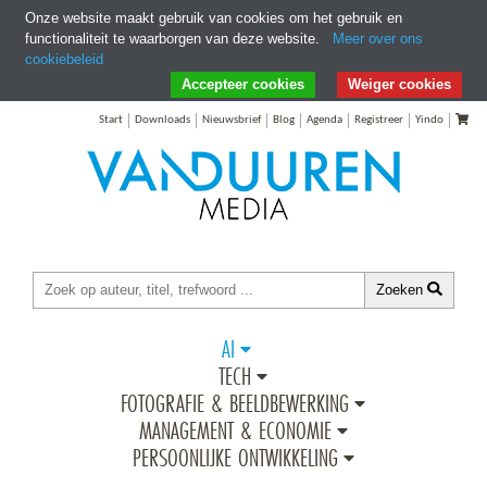
Onze website maakt gebruik van cookies om het gebruik en
functionaliteit te waarborgen van deze website.
Meer over ons
cookiebeleid
Ga direct naar Zoeken
Ga direct naar Inhoud
Accepteer cookies
Weiger cookies
Start
Downloads
Nieuwsbrief
Blog
Agenda
Registreer
Yindo
Zoeken
AI
TECH
FOTOGRAFIE & BEELDBEWERKING
MANAGEMENT & ECONOMIE
PERSOONLIJKE ONTWIKKELING