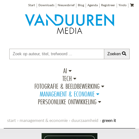
Start
Downloads
Nieuwsbrief
Blog
Agenda
Registreer
Yindo
Zoeken
AI
TECH
FOTOGRAFIE & BEELDBEWERKING
MANAGEMENT & ECONOMIE
PERSOONLIJKE ONTWIKKELING
start
management & economie
duurzaamheid
green it