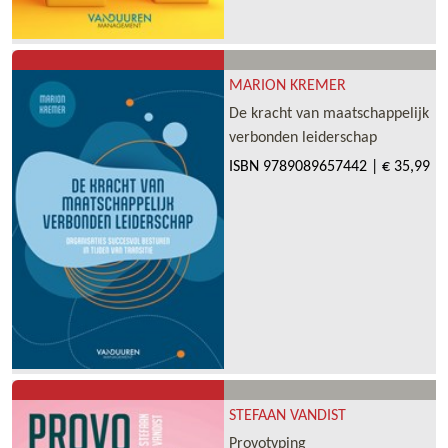
MARION KREMER
De kracht van maatschappelijk
verbonden leiderschap
ISBN
9789089657442
|
€ 35,99
STEFAAN VANDIST
Provotyping