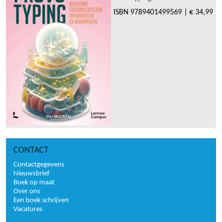
ISBN
9789401499569
|
€ 34,99
CONTACT
Contactgegevens
Nieuwsbrief
Boek op maat
Over ons
Een boek schrijven
Vacatures