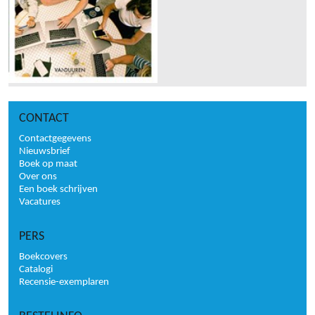
CONTACT
Contactgegevens
Nieuwsbrief
Boek op maat
Over ons
Een boek schrijven
Vacatures
PERS
Boekcovers
Catalogi
Recensie-exemplaren