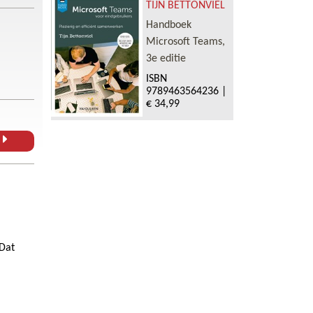
TIJN BETTONVIEL
Handboek
Microsoft Teams,
3e editie
ISBN
9789463564236
|
€ 34,99
L
 Dat