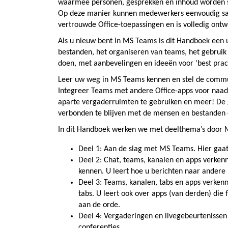
waarmee personen, gesprekken en inhoud worden 
Op deze manier kunnen medewerkers eenvoudig sam
vertrouwde Office-toepassingen en is volledig ontw
Als u nieuw bent in MS Teams is dit Handboek een ui
bestanden, het organiseren van teams, het gebruik
doen, met aanbevelingen en ideeën voor 'best prac
Leer uw weg in MS Teams kennen en stel de communi
Integreer Teams met andere Office-apps voor naa
aparte vergaderruimten te gebruiken en meer! De
verbonden te blijven met de mensen en bestanden d
In dit Handboek werken we met deelthema’s door
Deel 1: Aan de slag met MS Teams. Hier gaat
Deel 2: Chat, teams, kanalen en apps verkenne
kennen. U leert hoe u berichten naar andere
Deel 3: Teams, kanalen, tabs en apps verkenn
tabs. U leert ook over apps (van derden) die
aan de orde.
Deel 4: Vergaderingen en livegebeurtenissen
conferenties.