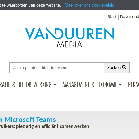
it te waarborgen van deze website.
Meer over ons cookiebeleid
Start
Download
Zoeken
RAFIE & BEELDBEWERKING
MANAGEMENT & ECONOMIE
PERS
 Microsoft Teams
uikers: plezierig en efficiënt samenwerken