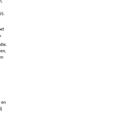
n.
65.
oet
.
tie.
ren,
en
n en
ij