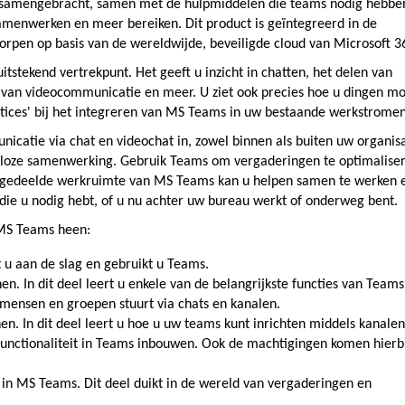
samengebracht, samen met de hulpmiddelen die teams nodig hebbe
enwerken en meer bereiken. Dit product is geïntegreerd in de
orpen op basis van de wereldwijde, beveiligde cloud van Microsoft 3
tstekend vertrekpunt. Het geeft u inzicht in chatten, het delen van
 van videocommunicatie en meer. U ziet ook precies hoe u dingen m
tices' bij het integreren van MS Teams in uw bestaande werkstromen
catie via chat en videochat in, zowel binnen als buiten uw organisa
dloze samenwerking. Gebruik Teams om vergaderingen te optimalise
 gedeelde werkruimte van MS Teams kan u helpen samen te werken 
ie u nodig hebt, of u nu achter uw bureau werkt of onderweg bent.
 MS Teams heen:
 u aan de slag en gebruikt u Teams.
n. In dit deel leert u enkele van de belangrijkste functies van Teams
 mensen en groepen stuurt via chats en kanalen.
en. In dit deel leert u hoe u uw teams kunt inrichten middels kanale
 functionaliteit in Teams inbouwen. Ook de machtigingen komen hierb
 in MS Teams. Dit deel duikt in de wereld van vergaderingen en