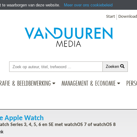
it te waarborgen van deze website.
Meer over ons cookiebeleid
Start
Download
Zoeken
RAFIE & BEELDBEWERKING
MANAGEMENT & ECONOMIE
PERS
e Apple Watch
tch Series 3, 4, 5, 6 en SE met watchOS 7 of watchOS 8
nk