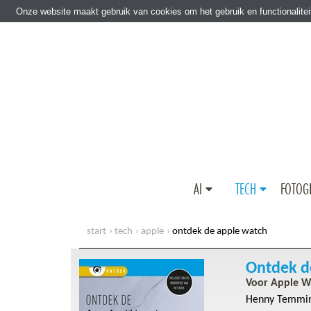
Ga direct naar Zoeken
Ga direct naar Inhoud
Onze website maakt gebruik van cookies om het gebruik en functionalite
AI
TECH
FOTOG
start
tech
apple
ontdek de apple watch
Ontdek d
Voor Apple Wa
Henny Temmi