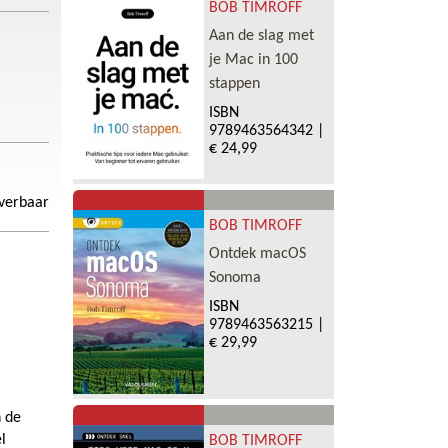
BOB TIMROFF
Aan de slag met
je Mac in 100
stappen
ISBN
9789463564342
|
€ 24,99
everbaar
BOB TIMROFF
Ontdek macOS
Sonoma
ISBN
9789463563215
|
€ 29,99
n de
l
BOB TIMROFF