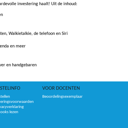
ardevolle investering haalt! Uit de inhoud:
en
en, Walkietalkie, de telefoon en Siri
genda en meer
Over en handgebaren
STELINFO
VOOR DOCENTEN
tellen
Beoordelingsexemplaar
veringsvoorwaarden
vacyverklaring
books lezen