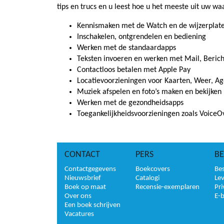
tips en trucs en u leest hoe u het meeste uit uw wa
Kennismaken met de Watch en de wijzerplat
Inschakelen, ontgrendelen en bediening
Werken met de standaardapps
Teksten invoeren en werken met Mail, Bericht
Contactloos betalen met Apple Pay
Locatievoorzieningen voor Kaarten, Weer, A
Muziek afspelen en foto’s maken en bekijken
Werken met de gezondheidsapps
Toegankelijkheidsvoorzieningen zoals Voice
CONTACT
PERS
BE
Contactgegevens
Boekcovers
Bes
Nieuwsbrief
Catalogi
Le
Boek op maat
Recensie-exemplaren
Pri
Over ons
E-
Een boek schrijven
Vacatures