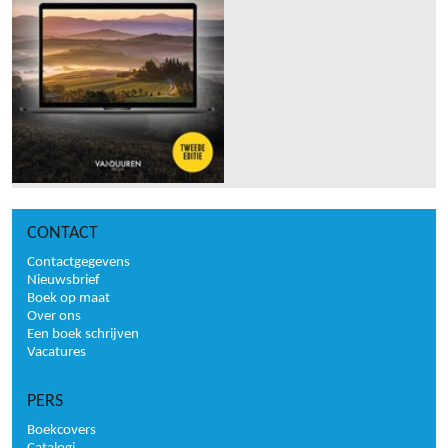
CONTACT
Contactgegevens
Nieuwsbrief
Boek op maat
Over ons
Een boek schrijven
Vacatures
PERS
Boekcovers