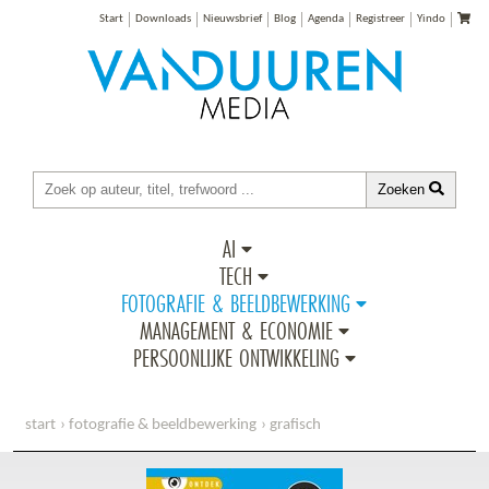
Start
Downloads
Nieuwsbrief
Blog
Agenda
Registreer
Yindo
Zoeken
AI
TECH
FOTOGRAFIE & BEELDBEWERKING
MANAGEMENT & ECONOMIE
PERSOONLIJKE ONTWIKKELING
start
fotografie & beeldbewerking
grafisch
ontdek lightroom classic, 2e editie