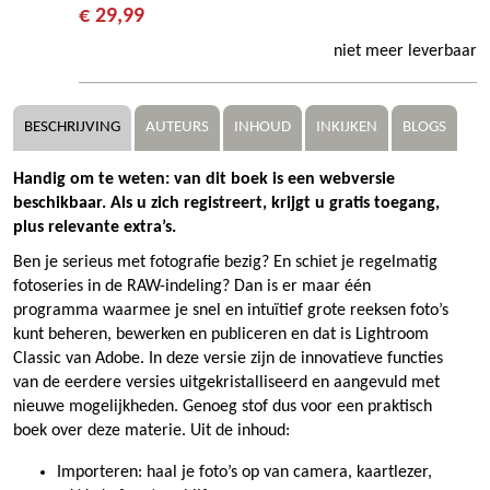
€ 29,99
niet meer leverbaar
BESCHRIJVING
AUTEURS
INHOUD
INKIJKEN
BLOGS
Handig om te weten: van dit boek is een webversie
beschikbaar. Als u zich registreert, krijgt u gratis toegang,
plus relevante extra’s.
Ben je serieus met fotografie bezig? En schiet je regelmatig
fotoseries in de RAW-indeling? Dan is er maar één
programma waarmee je snel en intuïtief grote reeksen foto’s
kunt beheren, bewerken en publiceren en dat is Lightroom
Classic van Adobe. In deze versie zijn de innovatieve functies
van de eerdere versies uitgekristalliseerd en aangevuld met
nieuwe mogelijkheden. Genoeg stof dus voor een praktisch
boek over deze materie. Uit de inhoud:
Importeren: haal je foto’s op van camera, kaartlezer,