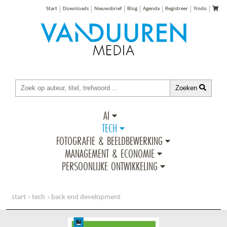
Start
Downloads
Nieuwsbrief
Blog
Agenda
Registreer
Yindo
Zoeken
AI
TECH
FOTOGRAFIE & BEELDBEWERKING
MANAGEMENT & ECONOMIE
PERSOONLIJKE ONTWIKKELING
start
tech
back end development
handboek webscraping met python, 2e editie