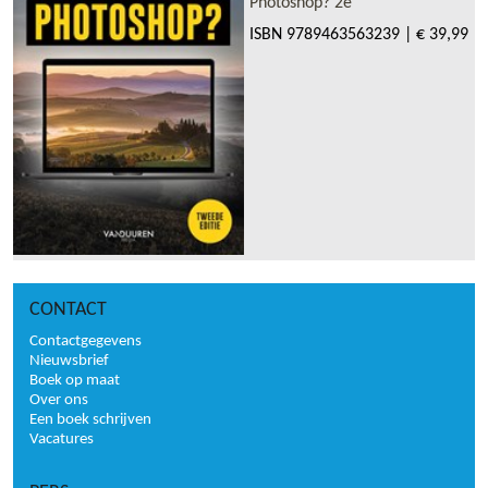
Photoshop? 2e
ISBN
9789463563239
|
€ 39,99
CONTACT
Contactgegevens
Nieuwsbrief
Boek op maat
Over ons
Een boek schrijven
Vacatures