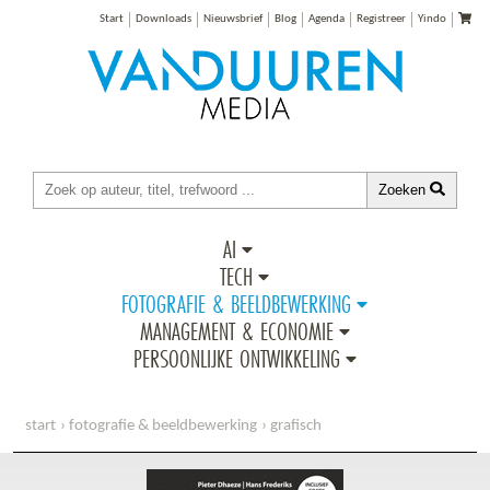
Start
Downloads
Nieuwsbrief
Blog
Agenda
Registreer
Yindo
Zoeken
AI
TECH
FOTOGRAFIE & BEELDBEWERKING
MANAGEMENT & ECONOMIE
PERSOONLIJKE ONTWIKKELING
start
fotografie & beeldbewerking
grafisch
ontdek lightroom classic cc, inclusief e-update