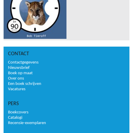
CONTACT
Contactgegevens
Nieuwsbrief
Boek op maat
Over ons
Een boek schrijven
Vacatures
PERS
Boekcovers
Catalogi
Recensie-exemplaren