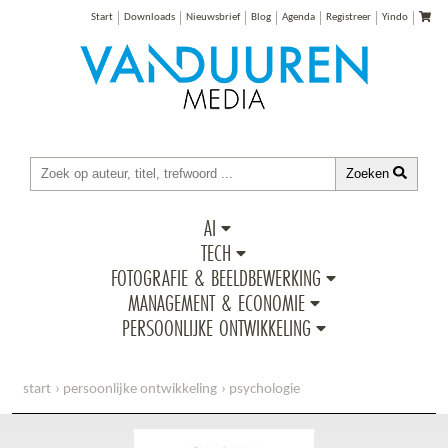
Start
Downloads
Nieuwsbrief
Blog
Agenda
Registreer
Yindo
Zoeken
AI
TECH
FOTOGRAFIE & BEELDBEWERKING
MANAGEMENT & ECONOMIE
PERSOONLIJKE ONTWIKKELING
start
persoonlijke ontwikkeling
psychologie
solliciteren met de gunfactorverhoger (e-book)