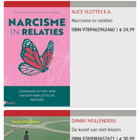
ALICE VLOTTES E.A.
Narcisme in relaties
ISBN
9789462962460
|
€ 24,99
DANNY MULLENDERS
De kunst van niet kiezen
ISBN
9789089657671
|
€ 30,99