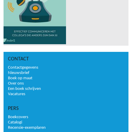
CONTACT
Contactgegevens
Nieuwsbrief
Boek op maat
Over ons
Een boek schrijven
Vacatures
PERS
Boekcovers
Catalogi
Recensie-exemplaren