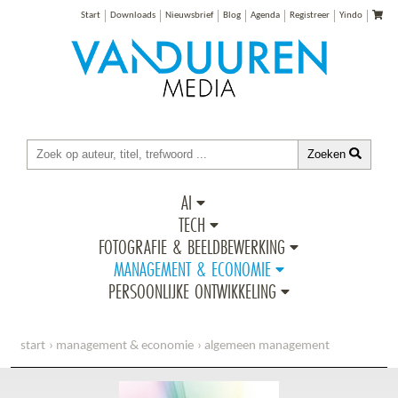
Start
Downloads
Nieuwsbrief
Blog
Agenda
Registreer
Yindo
Zoeken
AI
TECH
FOTOGRAFIE & BEELDBEWERKING
MANAGEMENT & ECONOMIE
PERSOONLIJKE ONTWIKKELING
start
management & economie
algemeen management
procesinterventies