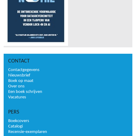
CONTACT
Contactgegevens
Nieuwsbrief
Boek op maat
Over ons
Een boek schrijven
Vacatures
PERS
Boekcovers
Catalogi
Recensie-exemplaren