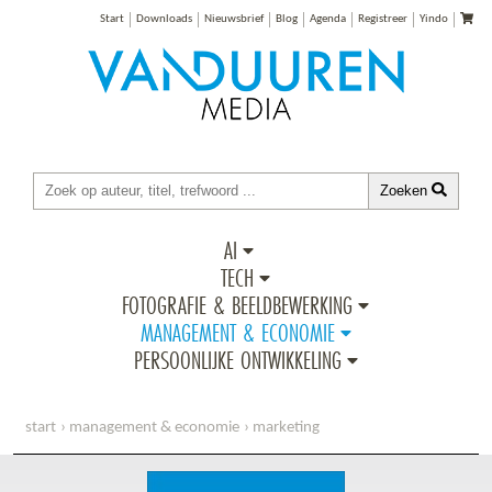
Start
Downloads
Nieuwsbrief
Blog
Agenda
Registreer
Yindo
Zoeken
AI
TECH
FOTOGRAFIE & BEELDBEWERKING
MANAGEMENT & ECONOMIE
PERSOONLIJKE ONTWIKKELING
start
management & economie
marketing
ontwerpstrategieën voor user experience design