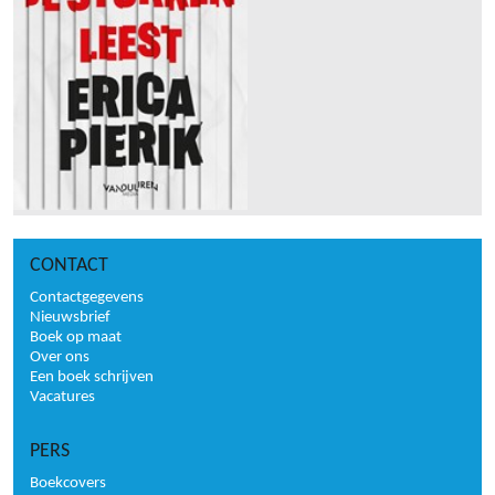
CONTACT
Contactgegevens
Nieuwsbrief
Boek op maat
Over ons
Een boek schrijven
Vacatures
PERS
Boekcovers