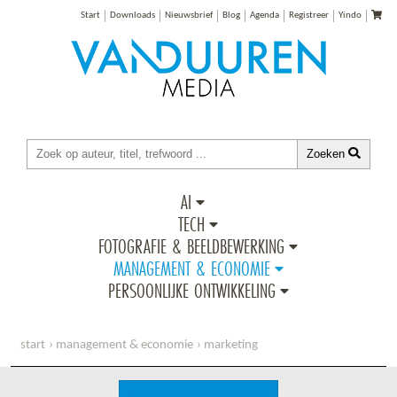
Start
Downloads
Nieuwsbrief
Blog
Agenda
Registreer
Yindo
Zoeken
AI
TECH
FOTOGRAFIE & BEELDBEWERKING
MANAGEMENT & ECONOMIE
PERSOONLIJKE ONTWIKKELING
start
management & economie
marketing
handboek google analytics