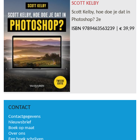
SCOTT KELBY
Scott Kelby, hoe doe je dat in
Photoshop? 2e
ISBN
9789463563239
|
€ 39,99
CONTACT
Contactgegevens
Nieuwsbrief
Boek op maat
Over ons
Een boek schrijven