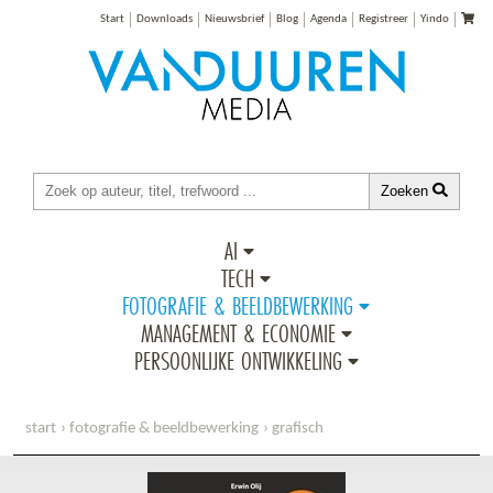
Start
Downloads
Nieuwsbrief
Blog
Agenda
Registreer
Yindo
Zoeken
AI
TECH
FOTOGRAFIE & BEELDBEWERKING
MANAGEMENT & ECONOMIE
PERSOONLIJKE ONTWIKKELING
start
fotografie & beeldbewerking
grafisch
ontdek photoshop cs6/cc