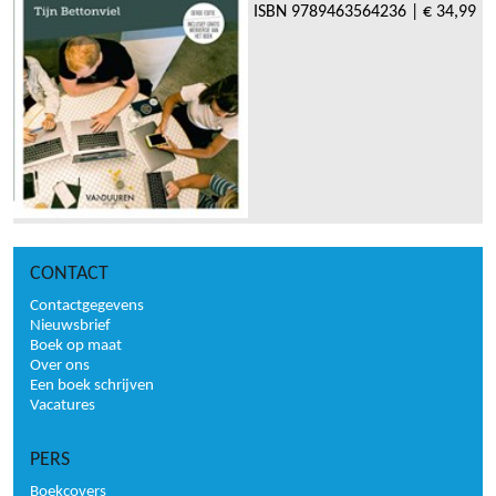
ISBN
9789463564236
|
€ 34,99
CONTACT
Contactgegevens
Nieuwsbrief
Boek op maat
Over ons
Een boek schrijven
Vacatures
PERS
Boekcovers