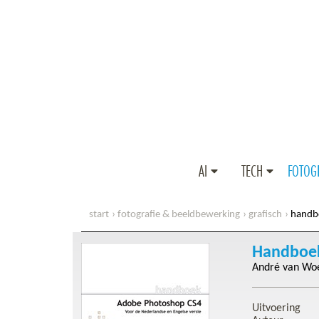
AI
TECH
FOTOG
start
fotografie & beeldbewerking
grafisch
handb
Handboek
André van Wo
Uitvoering