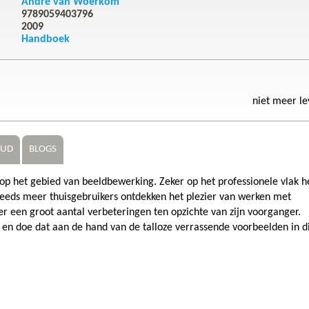
André van Woerkom
9789059403796
2009
Handboek
niet meer l
OUD
BLOGS
op het gebied van beeldbewerking. Zeker op het professionele vlak h
teeds meer thuisgebruikers ontdekken het plezier van werken met
er een groot aantal verbeteringen ten opzichte van zijn voorganger.
n doe dat aan de hand van de talloze verrassende voorbeelden in d