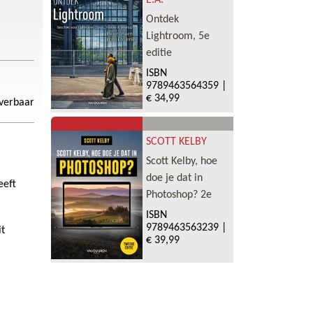
E.A.
Ontdek
Lightroom, 5e
editie
ISBN
9789463564359
|
€ 34,99
everbaar
SCOTT KELBY
Scott Kelby, hoe
doe je dat in
eeft
Photoshop? 2e
ISBN
9789463563239
|
it
€ 39,99