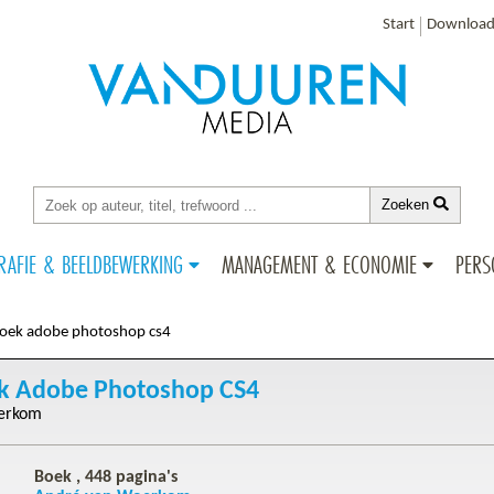
Start
Download
Zoeken
RAFIE & BEELDBEWERKING
MANAGEMENT & ECONOMIE
PERS
oek adobe photoshop cs4
 Adobe Photoshop CS4
erkom
Boek ,
448
pagina's