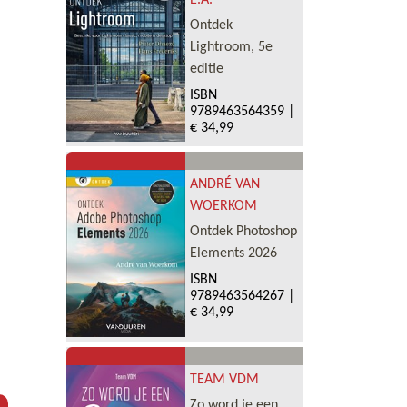
E.A.
Ontdek
Lightroom, 5e
editie
ISBN
9789463564359
|
€ 34,99
ANDRÉ VAN
WOERKOM
Ontdek Photoshop
Elements 2026
ISBN
9789463564267
|
€ 34,99
TEAM VDM
Zo word je een