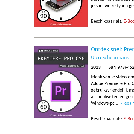
je snel welke typen ge
Beschikbaar als:
E-Boo
Ontdek snel: Pre
Ulco Schuurmans
2013
| ISBN 9789462
Maak van je video-op
Adobe Premiere Pro C
gebruiksvriendelijk 
als hobbyisten en ges
Windows-pc...
lees
Beschikbaar als:
E-Boo