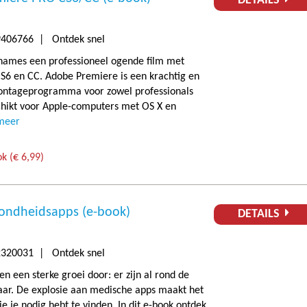
DETAILS
406766 | Ontdek snel
names een professioneel ogende film met
S6 en CC. Adobe Premiere is een krachtig en
montageprogramma voor zowel professionals
chikt voor Apple-computers met OS X en
 meer
k (€ 6,99)
zondheidsapps (e-book)
DETAILS
320031 | Ontdek snel
 een sterke groei door: er zijn al rond de
aar. De explosie aan medische apps maakt het
e je nodig hebt te vinden. In dit e-book ontdek