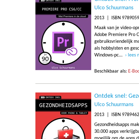
Ulco Schuurmans
2013
| ISBN 9789059
Maak van je video-op
Adobe Premiere Pro C
gebruiksvriendelijk 
als hobbyisten en ges
Windows-pc...
lees
Beschikbaar als:
E-Boo
Ontdek snel: Ge
Ulco Schuurmans
2013
| ISBN 9789462
Gezondheidsapps maken
30.000 apps verkrijgb
moeilijk om de apps di