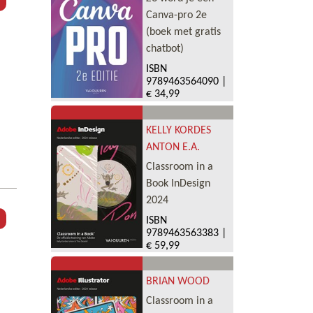
Canva-pro 2e
(boek met gratis
chatbot)
ISBN
9789463564090
|
€ 34,99
KELLY KORDES
ANTON E.A.
Classroom in a
Book InDesign
2024
ISBN
9789463563383
|
€ 59,99
BRIAN WOOD
Classroom in a