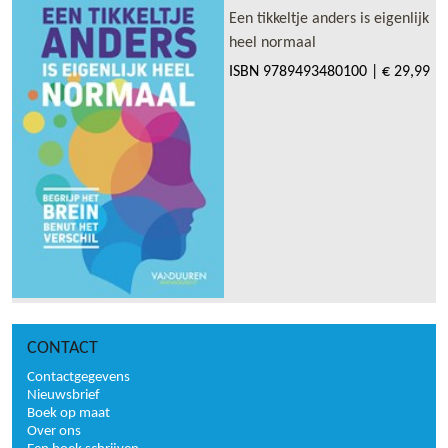
Een tikkeltje anders is eigenlijk
heel normaal
ISBN
9789493480100
|
€ 29,99
CONTACT
Contactgegevens
Nieuwsbrief
Boek op maat
Over ons