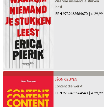
Waarom niemand je stukken
leest
ISBN
9789463564670
|
€ 29,99
LÉON GEUYEN
Content die werkt
ISBN
9789463564540
|
€ 29,99