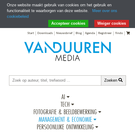
Onze website maakt gebruik van cookies om het gebruik en
functionaliteit te waarborgen van deze website.
Meer over ons
cookiebeleid
Ga direct naar Zoeken
Ga direct naar Inhoud
Accepteer cookies
Weiger cookies
Start
Downloads
Nieuwsbrief
Blog
Agenda
Registreer
Yindo
Zoeken
AI
TECH
FOTOGRAFIE & BEELDBEWERKING
MANAGEMENT & ECONOMIE
PERSOONLIJKE ONTWIKKELING