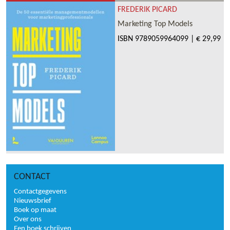
FREDERIK PICARD
Marketing Top Models
ISBN
9789059964099
|
€ 29,99
CONTACT
Contactgegevens
Nieuwsbrief
Boek op maat
Over ons
Een boek schrijven