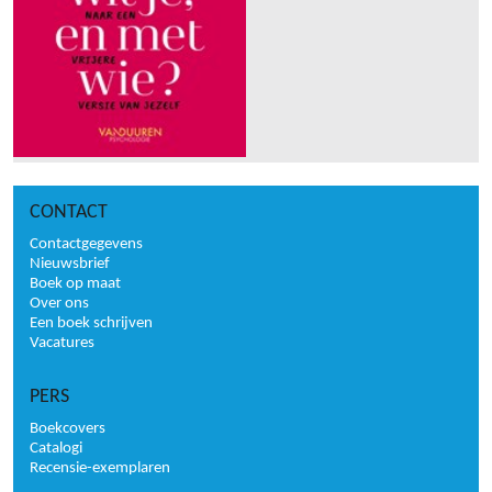
CONTACT
Contactgegevens
Nieuwsbrief
Boek op maat
Over ons
Een boek schrijven
Vacatures
PERS
Boekcovers
Catalogi
Recensie-exemplaren