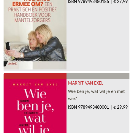
ISBN
9789493480186
|
€ 27,99
MARRIT VAN EXEL
Wie ben je, wat wil je en met
wie?
ISBN
9789493480001
|
€ 29,99