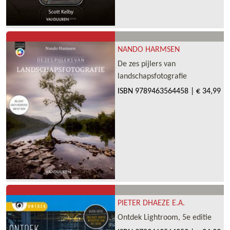
NANDO HARMSEN
De zes pijlers van
landschapsfotografie
ISBN
9789463564458
|
€ 34,99
PIETER DHAEZE E.A.
Ontdek Lightroom, 5e editie