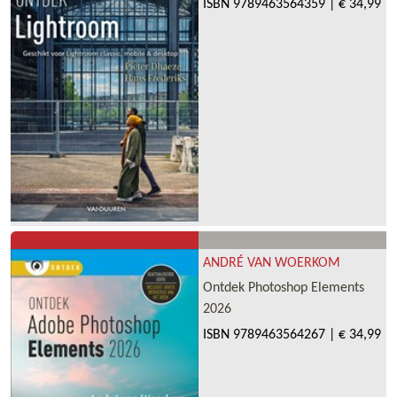
ISBN
9789463564359
|
€ 34,99
ANDRÉ VAN WOERKOM
Ontdek Photoshop Elements
2026
ISBN
9789463564267
|
€ 34,99