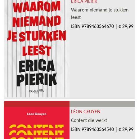
ERICA PIERIK
Waarom niemand je stukken
leest
ISBN
9789463564670
|
€ 29,99
LÉON GEUYEN
Content die werkt
ISBN
9789463564540
|
€ 29,99