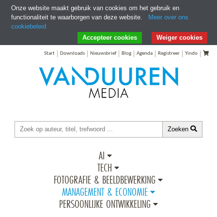
Onze website maakt gebruik van cookies om het gebruik en
functionaliteit te waarborgen van deze website.
Meer over ons
cookiebeleid
Ga direct naar Zoeken
Ga direct naar Inhoud
Accepteer cookies
Weiger cookies
Start
Downloads
Nieuwsbrief
Blog
Agenda
Registreer
Yindo
Zoeken
AI
TECH
FOTOGRAFIE & BEELDBEWERKING
MANAGEMENT & ECONOMIE
PERSOONLIJKE ONTWIKKELING