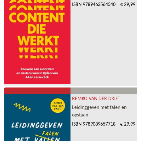
ISBN
9789463564540
|
€ 29,99
REMKO VAN DER DRIFT
Leidinggeven met falen en
opstaan
ISBN
9789089657718
|
€ 29,99