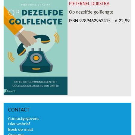
PIETERNEL DIJKSTRA
Op dezelfde golflengte
ISBN
9789462962415
|
€ 22,99
CONTACT
Contactgegevens
Nieuwsbrief
Boek op maat