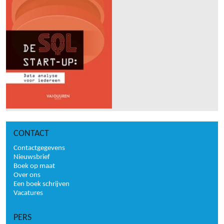
CONTACT
Contactgegevens
Nieuwsbrief
Boek op maat
Over ons
Een boek schrijven
Vacatures
PERS