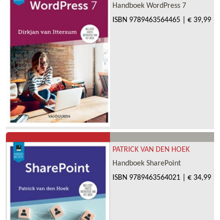
Handboek WordPress 7
ISBN
9789463564465
|
€ 39,99
PATRICK VAN DEN HOEK
Handboek SharePoint
ISBN
9789463564021
|
€ 34,99