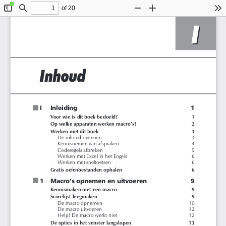
of 20
Toggle
Find
Zoom
Zoom
To
Sidebar
Out
In
I
I
Inhoud
n
I
Inleiding
1
Voor wie is dit boek bedoeld?
1
Op welke apparaten werken macro’s?
2
Werken met dit boek
3
De inhoud overzien
3
Kennisnemen van afspraken
4
Coderegels afbreken
5
Werken met Excel in het Engels
6
Werken met sneltoetsen
6
Gratis oefenbestanden ophalen
6
n
1
Macro’s opnemen en uitvoeren
9
Kennismaken met een macro
9
Scorelijst leegmaken
9
De macro opnemen
10
De macro uitvoeren
12
Help! De macro werkt niet
12
De opties in het venster langslopen
13