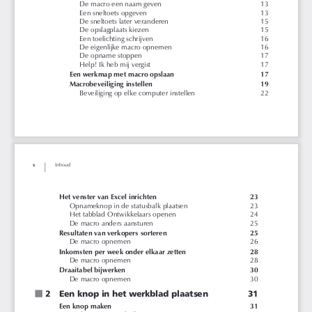
De macro een naam geven
13
Een sneltoets opgeven
13
De sneltoets later veranderen
15
De opslagplaats kiezen
15
Een toelichting schrijven
16
De eigenlijke macro opnemen
16
De opname stoppen
17
Help! Ik heb mij vergist
17
Een werkmap met macro opslaan
17
Macrobeveiliging instellen
19
Beveiliging op elke computer instellen
22
x
Inhoud
Het venster van Excel inrichten
23
Opnameknop in de statusbalk plaatsen
23
Het tabblad Ontwikkelaars openen
24
De macro anders aansturen
25
Resultaten van verkopers sorteren
25
De macro opnemen
26
Inkomsten per week onder elkaar zetten
28
De macro opnemen
28
Draaitabel bijwerken
30
De macro opnemen
30
n
2
Een knop in het werkblad plaatsen
31
Een knop maken
31