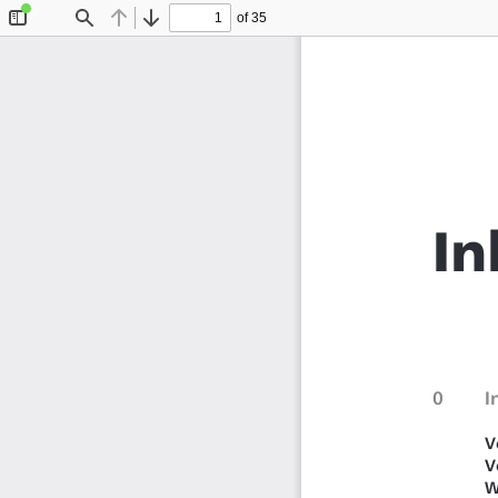
of 35
Toggle
Find
Previous
Next
Sidebar
I
0
I
V
V
W