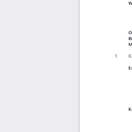
W
O
B
M
1
K
E
K