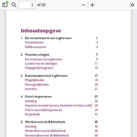
of 16
Toggle
Find
Zoom
Zoom
To
Sidebar
Out
In
Inhoudsopgave
1
De versiehistorie van Lightroom
1
Versiehistorie
2
DNG-converter
4
2
Voordat u begint
7
De structuur van Lightroom
8
Locatie van de catalogus
11
Stapsgewijs beginnen
14
3
Kennismaken met Lightroom
17
Mogelijkheden
18
Onmogelijkheden
20
Interface
21
4
Foto’s importeren
27
Inleiding
28
Importeren vanaf camera, kaartlezer of vaste schijf
29
Foto’s van schijf importeren
39
De praktijk
41
5
Werken met de Bibliotheek
45
Inleiding
46
Onderdelen van de Bibliotheek
46
Kennismaken met de Bibliotheek
50