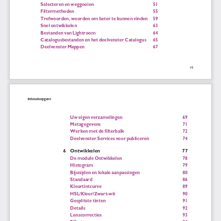
Selecteren en weggooien
51
Filtermethoden
55
Trefwoorden, woorden om beter te kunnen vinden
59
Snel ontwikkelen
63
Bestanden van Lightroom
64
Catalogusbestanden en het deelvenster Catalogus
65
Deelvenster Mappen
67
vii
Inhoudsopgave
Uw eigen verzamelingen
69
Metagegevens
71
Werken met de filterbalk
72
Deelvenster Services voor publiceren
74
6
Ontwikkelen
77
De module Ontwikkelen
78
Histogram
79
Bijsnijden en lokale aanpassingen
80
Standaard
86
Kleurtintcurve
89
HSL/Kleur/Zwart-wit
90
Gesplitste tinten
91
Details
92
Lenscorrecties
93